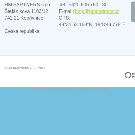
HM PARTNERS s.r.o.
Tel.: +420 606 760 130
Štefánikova 1163/12
E-mail:
hmp@hmpartners.cz
742 21 Kopřivnice
GPS:
49°35'52.169"N, 18°8'49.778"E
Česká republika
© HM PARTNERS s.r.o. 2026
Social media & sharing icons powered by
UltimatelySocial