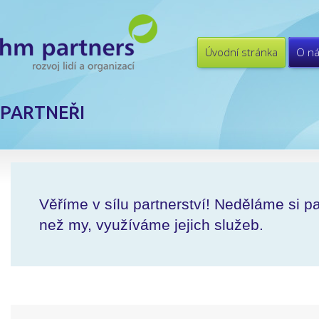
Úvodní stránka
O n
PARTNEŘI
Věříme v sílu partnerství! Neděláme si p
než my, využíváme jejich služeb.