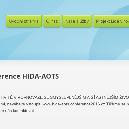
Úvodní stránka
O nás
Naše služby
Projekt Lidé v r
erence HIDA-AOTS
KTIVITĚ V ROVNOVÁZE SE SMYSLUPLNĚJŠÍM A ŠŤASTNĚJŠÍM ŽIVO
mi, neváhejte vstoupit: www.hida-aots.conference2016.cz Těšíme se na
te nás kontaktovat.