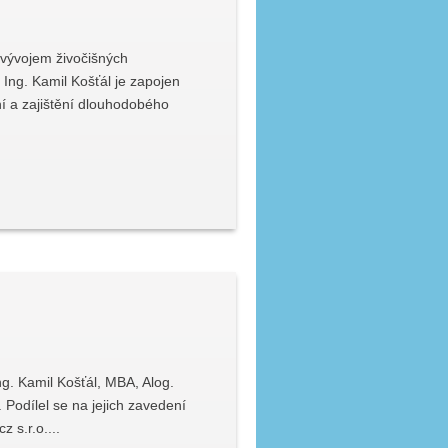
m vývojem živočišných
. Kamil Košťál je zapojen
í a zajištění dlouhodobého
mil Košťál, MBA, Alog.
Podílel se na jejich zavedení
s.r.o....