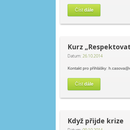
Číst
dále
Kurz „Respektovat
Datum:
26.10.2014
Kontakt pro přihlášky: h.casova@
Číst
dále
Když přijde krize
Datum:
09.10.2014