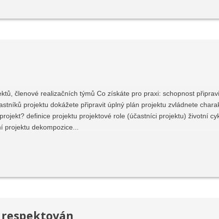
tů, členové realizačních týmů Co získáte pro praxi: schopnost připravit
častníků projektu dokážete připravit úplný plán projektu zvládnete char
rojekt? definice projektu projektové role (účastníci projektu) životní c
í projektu dekompozice...
 respektován