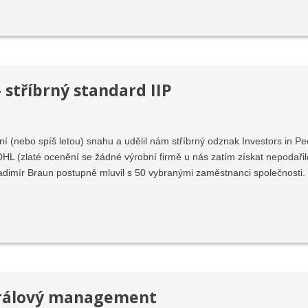
– stříbrný standard IIP
ní (nebo spíš letou) snahu a udělil nám stříbrný odznak Investors in Pe
DHL (zlaté ocenění se žádné výrobní firmě u nás zatím získat nepodařilo
ladimír Braun postupně mluvil s 50 vybranými zaměstnanci společnosti
irálový management