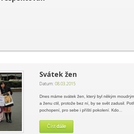
Svátek žen
Datum:
08.03.2015
Dnes máme svátek žen, který byl někým moudrým 
a ženu ctil, protože bez ní, by se svět zadusil. Po
pochopení, pro sebe i příští pokolení. Kdo...
Číst
dále