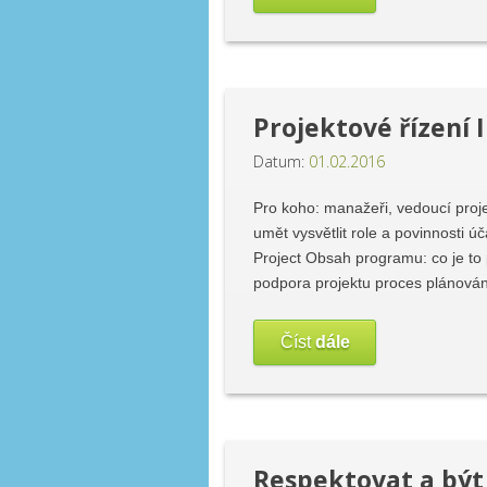
Projektové řízení I
Datum:
01.02.2016
Pro koho: manažeři, vedoucí projek
umět vysvětlit role a povinnosti ú
Project Obsah programu: co je to p
podpora projektu proces plánován
Číst
dále
Respektovat a být