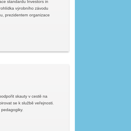
ace standardu Investors in
rohlídka výrobního závodu
ou, prezidentem organizace
odpořit skauty v cestě na
irovat se k službě veřejnosti.
ní pedagogiky.