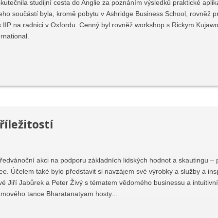
kutečnila studijní cesta do Anglie za poznáním výsledků praktické aplik
eho součástí byla, kromě pobytu v Ashridge Business School, rovněž p
IIP na radnici v Oxfordu. Cenný byl rovněž workshop s Rickym Kujaw
national.
íležitostí
ředvánoční akci na podporu základních lidských hodnot a skautingu – p
e. Účelem také bylo představit si navzájem své výrobky a služby a insp
vé Jiří Jabůrek a Peter Živý s tématem vědomého businessu a intuitiv
mového tance Bharatanatyam hosty...