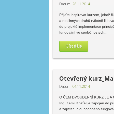
Datum:
28.11.2014
Přijďte inspirovat kurzem, jehož 
a rostlinných druhů (včetně l
do projektů implementace princip
fungování ve společnostech...
Číst
dále
Otevřený kurz_Man
Datum:
04.11.2014
O ČEM DVOUDENNÍ KURZ JE A 
Ing. Kamil Košťál je zapojen do 
a zajištění dlouhodobého fungov