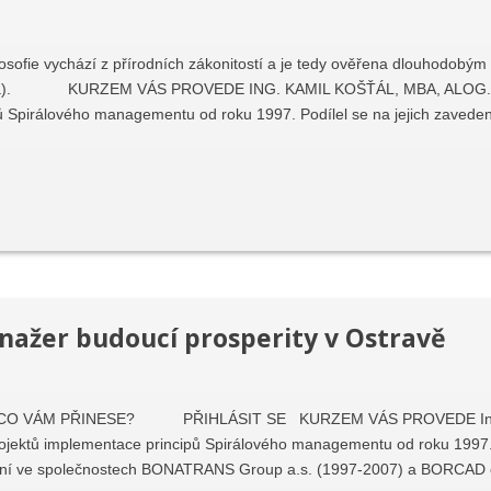
filosofie vychází z přírodních zákonitostí a je tedy ověřena dlouhodobý
idstva). KURZEM VÁS PROVEDE ING. KAMIL KOŠŤÁL, MBA, ALOG. Ing
ů Spirálového managementu od roku 1997. Podílel se na jejich zaveden
ažer budoucí prosperity v Ostravě
CO VÁM PŘINESE? PŘIHLÁSIT SE KURZEM VÁS PROVEDE Ing. Ka
projektů implementace principů Spirálového managementu od roku 1997. 
ání ve společnostech BONATRANS Group a.s. (1997-2007) a BORCAD cz 