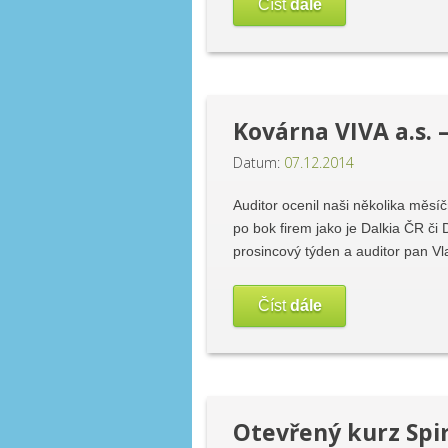
Číst
dále
Kovárna VIVA a.s. 
Datum:
07.12.2014
Auditor ocenil naši několika měsíč
po bok firem jako je Dalkia ČR či 
prosincový týden a auditor pan V
Číst
dále
Otevřený kurz Sp