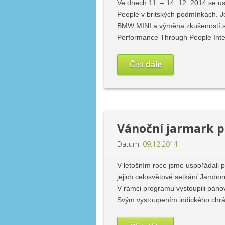
Ve dnech 11. – 14. 12. 2014 se us
People v britských podmínkách. J
BMW MINI a výměna zkušeností s 
Performance Through People Inter
Číst
dále
Vánoční jarmark př
Datum:
09.12.2014
V letošním roce jsme uspořádali p
jejich celosvětové setkání Jambore
V rámci programu vystoupili páno
Svým vystoupením indického chrá